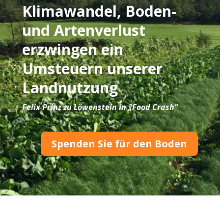
Klimawandel, Boden-
und Artenverlust
erzwingen ein
Umsteuern unserer
Landnutzung
Felix Prinz zu Löwenstein in
„Food Crash“
Spenden Sie für den Boden