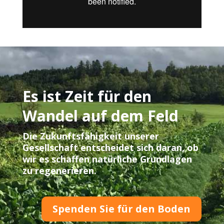
Es ist Zeit für den
Wandel auf dem Feld
Die Zukunftsfähigkeit unserer
Gesellschaft entscheidet sich daran, ob
wir es schaffen natürliche Grundlagen
zu regenerieren.
Spenden Sie für den Boden