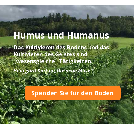
Humus und Humanus
Das Kultivieren des Bodens und das
Kultivieren des Geistes sind
„wesensgleiche“ Tätigkeiten.
Hildegard Kurt in „Die neue Muse“
Spenden Sie für den Boden